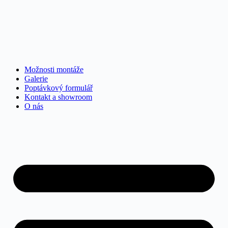
Skip
to
content
Možnosti montáže
Galerie
Poptávkový formulář
Kontakt a showroom
O nás