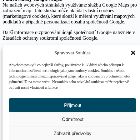
Na našich webových stránkách využíváme službu Google Maps pro
zobrazení map. Tato služba může ukládat vlastní cookies
(marketingové cookies), které slouží k měření využívání mapových
podkladů a případné personalizaci obsahu společnosti Google.
Další informace o zpracování údajů společností Google naleznete v
Zásadách ochrany soukromí společnosti Google
.
Správa cookies
Spravovat Souhlas
Cookies můžete spravovat prostřednictvím nastavení Vašeho
Abychom poskytli co nejlepší služby, používáme k ukládání a/nebo přístupu k
internetového prohlížeče. Některé části webu však nemusí fungovat
informacím o zařízení, technologie jako jsou soubory cookies. Souhlas s těmito
správně, pokud odmítnete určité typy cookies.
technologiemi nám umožní zpracovávat údaje, jako je chování při procházení nebo
jedinečná ID na tomto webu. Nesouhlas nebo odvolání souhlasu může nepříznivě
Správu Vašeho souhlasu s cookies na těchto stránkách zajišťujeme
ovlivnit určité vlastnosti a funkce.
prostřednictvím platformy
Complianz
.
Přihlaste se k odběru našeho newsletteru
Příjmout
Váš e-mail
Odmítnout
Přihlásit
Zobrazit předvolby
© 2026 All Rights Reserved.